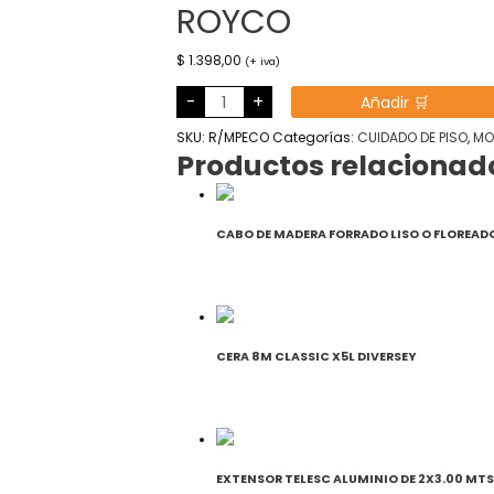
ROYCO
$
1.398,00
(+ iva)
MOPIN
-
+
Añadir 🛒
ALGODON
ECONOMICO
ROYCO
SKU:
R/MPECO
Categorías:
CUIDADO DE PISO
,
MO
cantidad
Productos relacionad
CABO DE MADERA FORRADO LISO O FLOREAD
CERA 8M CLASSIC X5L DIVERSEY
EXTENSOR TELESC ALUMINIO DE 2X3.00 MTS