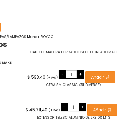
PAS/LAMPAZOS
Marca:
ROYCO
os
O MAKE
CABO
-
+
DE
$
593,40
Añadir 🛒
(+ iva)
MADERA
FORRADO
LISO
O
FLOREADO
MAKE
cantidad
CERA
-
+
8M
$
45.711,40
Añadir 🛒
(+ iva)
CLASSIC
X5L
DIVERSEY
cantidad