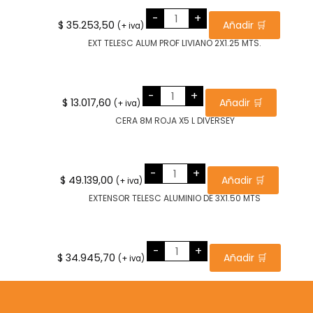
EXTENSOR
-
+
TELESC
$
35.253,50
Añadir 🛒
(+ iva)
ALUMINIO
DE
2X3.00
MTS
cantidad
EXT
-
+
TELESC
$
13.017,60
Añadir 🛒
(+ iva)
ALUM
PROF
LIVIANO
2X1.25
MTS.
cantidad
CERA
-
+
8M
$
49.139,00
Añadir 🛒
(+ iva)
ROJA
X5
L
DIVERSEY
cantidad
EXTENSOR
-
+
TELESC
$
34.945,70
Añadir 🛒
(+ iva)
ALUMINIO
DE
3X1.50
MTS
cantidad