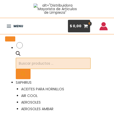
Ir
al
contenido
$
0,00
MENU
Main
Menu
Búsqueda
de
productos
SAPHIRUS
ACEITES PARA HORNILLOS
AIR COOL
AEROSOLES
AEROSOLES AMBAR