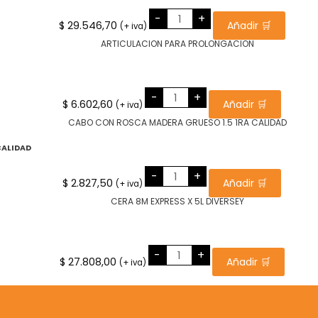
EXT
-
+
TELESC
$
29.546,70
Añadir 🛒
(+ iva)
ALUM
PROF
LIVIANO
3X2.00
MTS.
cantidad
ARTICULACION
-
+
PARA
$
6.602,60
Añadir 🛒
(+ iva)
PROLONGACION
cantidad
CALIDAD
CABO
-
+
CON
$
2.827,50
Añadir 🛒
(+ iva)
ROSCA
MADERA
GRUESO
1.5
1RA
CALIDAD
cantidad
CERA
-
+
8M
$
27.808,00
Añadir 🛒
(+ iva)
EXPRESS
X
5L
DIVERSEY
cantidad