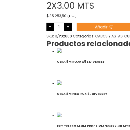
2X3.00 MTS
$
35.253,50
(+ iva)
EXTENSOR
-
+
Añadir 🛒
TELESC
ALUMINIO
DE
SKU:
R/P02600
Categorías:
CABOS Y ASTAS
,
CUI
2X3.00
Productos relacionad
MTS
cantidad
CERA 8M ROJA X5 L DIVERSEY
CERA 8M NEGRA X 5L DIVERSEY
EXT TELESC ALUM PROF LIVIANO 3X2.00 MTS