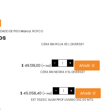
DADO DE PISO
Marca:
ROYCO
os
CERA
-
+
8M
$
49.139,00
Añadir 🛒
(+ iva)
ROJA
X5
L
DIVERSEY
cantidad
CERA
-
+
8M
$
45.058,40
Añadir 🛒
(+ iva)
NEGRA
X
5L
DIVERSEY
cantidad
.