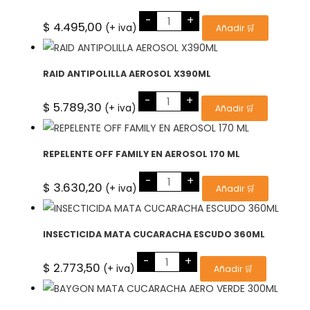
CUCARACHICIDA
-
+
MANCHESTER
$
4.495,00
(+ iva)
Añadir 🛒
GATILLO
500CC
cantidad
RAID ANTIPOLILLA AEROSOL X390ML
RAID
-
+
ANTIPOLILLA
$
5.789,30
(+ iva)
Añadir 🛒
AEROSOL
X390ML
cantidad
REPELENTE OFF FAMILY EN AEROSOL 170 ML
REPELENTE
-
+
OFF
$
3.630,20
(+ iva)
Añadir 🛒
FAMILY
EN
AEROSOL
170
ML
INSECTICIDA MATA CUCARACHA ESCUDO 360ML
cantidad
INSECTICIDA
-
+
MATA
$
2.773,50
(+ iva)
Añadir 🛒
CUCARACHA
ESCUDO
360ML
cantidad