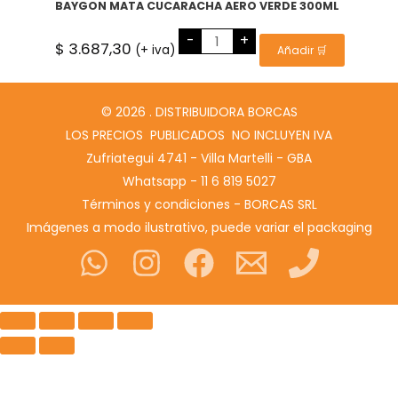
BAYGON MATA CUCARACHA AERO VERDE 300ML
BAYGON
-
+
MATA
$
3.687,30
(+ iva)
Añadir 🛒
CUCARACHA
AERO
VERDE
300ML
cantidad
© 2026 . DISTRIBUIDORA BORCAS
LOS PRECIOS PUBLICADOS NO INCLUYEN IVA
Zufriategui 4741 - Villa Martelli - GBA
Whatsapp - 11 6 819 5027
Términos y condiciones - BORCAS SRL
Imágenes a modo ilustrativo, puede variar el packaging