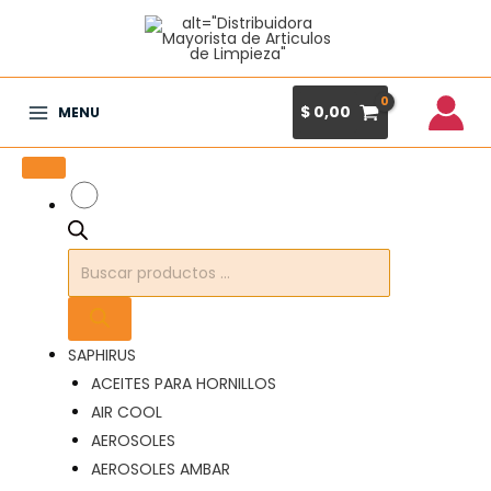
Ir
al
contenido
$
0,00
MENU
Main
Menu
Búsqueda
de
productos
SAPHIRUS
ACEITES PARA HORNILLOS
AIR COOL
AEROSOLES
AEROSOLES AMBAR