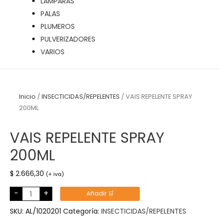
LÁMPARAS
PALAS
PLUMEROS
PULVERIZADORES
VARIOS
Inicio
/
INSECTICIDAS/REPELENTES
/ VAIS REPELENTE SPRAY
200ML
VAIS REPELENTE SPRAY
200ML
$
2.666,30
(+ iva)
VAIS
-
+
Añadir 🛒
REPELENTE
SPRAY
200ML
SKU:
AL/1020201
Categoría:
INSECTICIDAS/REPELENTES
cantidad