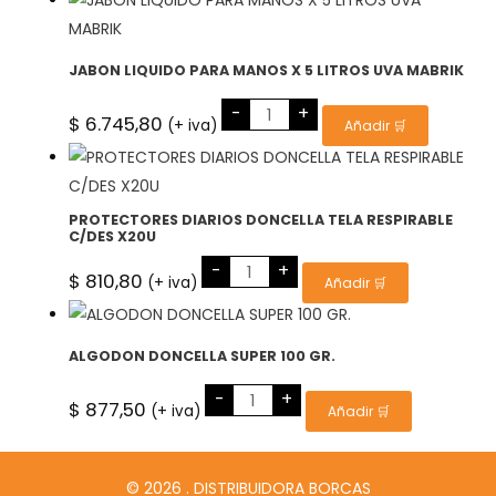
GR.
cantidad
JABON LIQUIDO PARA MANOS X 5 LITROS UVA MABRIK
JABON
-
+
LIQUIDO
$
6.745,80
(+ iva)
Añadir 🛒
PARA
MANOS
X
5
LITROS
UVA
PROTECTORES DIARIOS DONCELLA TELA RESPIRABLE
MABRIK
C/DES X20U
cantidad
PROTECTORES
-
+
DIARIOS
$
810,80
(+ iva)
Añadir 🛒
DONCELLA
TELA
RESPIRABLE
C/DES
X20U
ALGODON DONCELLA SUPER 100 GR.
cantidad
ALGODON
-
+
DONCELLA
$
877,50
(+ iva)
Añadir 🛒
SUPER
100
GR.
cantidad
© 2026 . DISTRIBUIDORA BORCAS