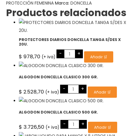
PROTECCIÓN FEMENINA
8U
Marca:
DONCELLA
cantidad
Productos relacionados
PROTECTORES DIARIOS DONCELLA TANGA S/DES X
20U.
PROTECTORES
-
+
DIARIOS
$
978,70
(+ iva)
Añadir 🛒
DONCELLA
TANGA
S/DES
X
20U.
ALGODON DONCELLA CLASICO 300 GR.
cantidad
ALGODON
-
+
DONCELLA
$
2.528,70
(+ iva)
Añadir 🛒
CLASICO
300
GR.
cantidad
ALGODON DONCELLA CLASICO 500 GR.
ALGODON
-
+
DONCELLA
$
3.726,50
(+ iva)
Añadir 🛒
CLASICO
500