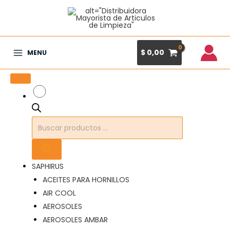
Ir
al
contenido
$
0,00
MENU
Main
Menu
Búsqueda
de
productos
SAPHIRUS
ACEITES PARA HORNILLOS
AIR COOL
AEROSOLES
AEROSOLES AMBAR