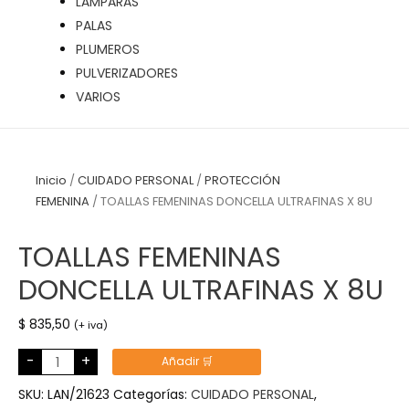
LÁMPARAS
PALAS
PLUMEROS
PULVERIZADORES
VARIOS
Inicio
/
CUIDADO PERSONAL
/
PROTECCIÓN
FEMENINA
/ TOALLAS FEMENINAS DONCELLA ULTRAFINAS X 8U
TOALLAS FEMENINAS
DONCELLA ULTRAFINAS X 8U
$
835,50
(+ iva)
TOALLAS
-
+
Añadir 🛒
FEMENINAS
DONCELLA
ULTRAFINAS
SKU:
LAN/21623
Categorías:
CUIDADO PERSONAL
,
X