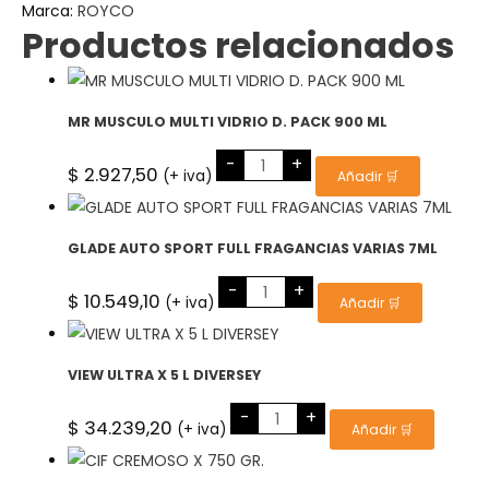
Marca:
ROYCO
Productos relacionados
MR MUSCULO MULTI VIDRIO D. PACK 900 ML
MR
-
+
MUSCULO
$
2.927,50
(+ iva)
Añadir 🛒
MULTI
VIDRIO
D.
PACK
900
GLADE AUTO SPORT FULL FRAGANCIAS VARIAS 7ML
ML
cantidad
GLADE
-
+
AUTO
$
10.549,10
(+ iva)
Añadir 🛒
SPORT
FULL
FRAGANCIAS
VARIAS
7ML
VIEW ULTRA X 5 L DIVERSEY
cantidad
VIEW
-
+
ULTRA
$
34.239,20
(+ iva)
Añadir 🛒
X
5
L
DIVERSEY