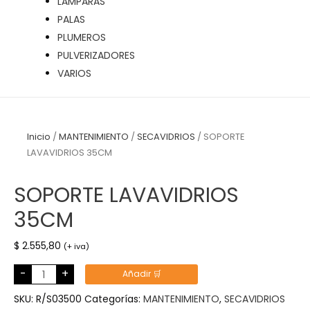
LÁMPARAS
PALAS
PLUMEROS
PULVERIZADORES
VARIOS
Inicio
/
MANTENIMIENTO
/
SECAVIDRIOS
/ SOPORTE
LAVAVIDRIOS 35CM
SOPORTE LAVAVIDRIOS
35CM
$
2.555,80
(+ iva)
SOPORTE
-
+
Añadir 🛒
LAVAVIDRIOS
35CM
cantidad
SKU:
R/S03500
Categorías:
MANTENIMIENTO
,
SECAVIDRIOS