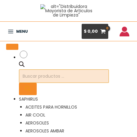
Ir
al
contenido
$
0,00
MENU
Main
Menu
Búsqueda
de
productos
SAPHIRUS
ACEITES PARA HORNILLOS
AIR COOL
AEROSOLES
AEROSOLES AMBAR