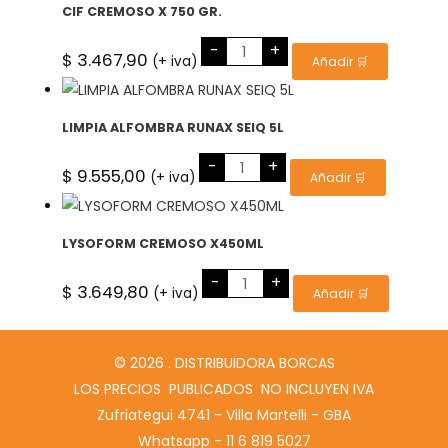
cantidad
CIF CREMOSO X 750 GR.
CIF
-
+
CREMOSO
$
3.467,90
(+ iva)
Añadir 🛒
X
750
GR.
cantidad
LIMPIA ALFOMBRA RUNAX SEIQ 5L
LIMPIA
-
+
ALFOMBRA
$
9.555,00
(+ iva)
Añadir 🛒
RUNAX
SEIQ
5L
cantidad
LYSOFORM CREMOSO X450ML
LYSOFORM
-
+
CREMOSO
$
3.649,80
(+ iva)
Añadir 🛒
X450ML
cantidad
© 2026 . DISTRIBUIDORA BORCAS
LOS PRECIOS PUBLICADOS NO INCLUYEN IVA
Zufriategui 4741 - Villa Martelli - GBA
Whatsapp - 11 6 819 5027