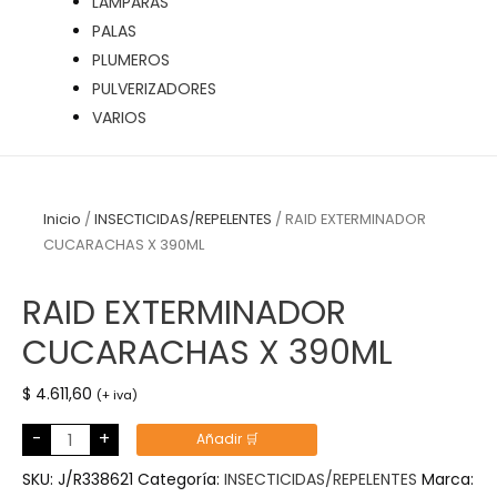
LÁMPARAS
PALAS
PLUMEROS
PULVERIZADORES
VARIOS
Inicio
/
INSECTICIDAS/REPELENTES
/ RAID EXTERMINADOR
CUCARACHAS X 390ML
RAID EXTERMINADOR
CUCARACHAS X 390ML
$
4.611,60
(+ iva)
RAID
-
+
Añadir 🛒
EXTERMINADOR
CUCARACHAS
X
SKU:
J/R338621
Categoría:
INSECTICIDAS/REPELENTES
Marca:
390ML