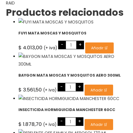
RAID
cantidad
Productos relacionados
FUYI MATA MOSCAS Y MOSQUITOS
FUYI
-
+
MATA
$
4.013,00
(+ iva)
Añadir 🛒
MOSCAS
Y
MOSQUITOS
cantidad
BAYGON MATA MOSCAS Y MOSQUITOS AERO 300ML
BAYGON
-
+
MATA
$
3.561,50
(+ iva)
Añadir 🛒
MOSCAS
Y
MOSQUITOS
AERO
300ML
INSECTICIDA HORMIGUICIDA MANCHESTER 60CC
cantidad
INSECTICIDA
-
+
HORMIGUICIDA
$
1.878,70
(+ iva)
Añadir 🛒
MANCHESTER
60CC