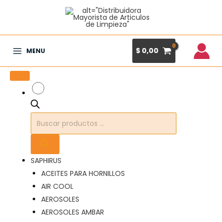
Ir
al
contenido
$
0,00
MENU
Main
Menu
Búsqueda
de
productos
SAPHIRUS
ACEITES PARA HORNILLOS
AIR COOL
AEROSOLES
AEROSOLES AMBAR