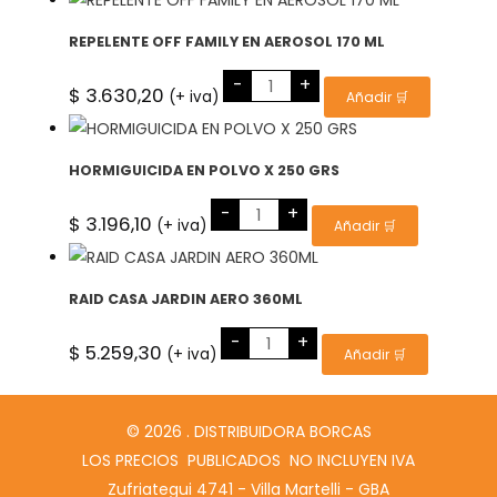
cantidad
REPELENTE OFF FAMILY EN AEROSOL 170 ML
REPELENTE
-
+
OFF
$
3.630,20
(+ iva)
Añadir 🛒
FAMILY
EN
AEROSOL
170
ML
HORMIGUICIDA EN POLVO X 250 GRS
cantidad
HORMIGUICIDA
-
+
EN
$
3.196,10
(+ iva)
Añadir 🛒
POLVO
X
250
GRS
cantidad
RAID CASA JARDIN AERO 360ML
RAID
-
+
CASA
$
5.259,30
(+ iva)
Añadir 🛒
JARDIN
AERO
360ML
cantidad
© 2026 . DISTRIBUIDORA BORCAS
LOS PRECIOS PUBLICADOS NO INCLUYEN IVA
Zufriategui 4741 - Villa Martelli - GBA