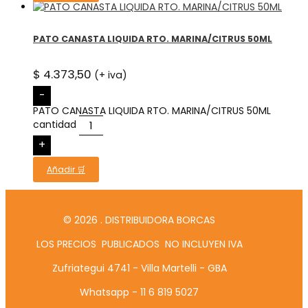
PATO CANASTA LIQUIDA RTO. MARINA/CITRUS 50ML
$
4.373,50
(+ iva)
-
PATO CANASTA LIQUIDA RTO. MARINA/CITRUS 50ML
cantidad
+
Añadir 🛒
© 2026 . DISTRIBUIDORA BORCAS
LOS PRECIOS PUBLICADOS NO INCLUYEN IVA
Zufriategui 4741 - Villa Martelli - GBA
Whatsapp - 11 6 819 5027