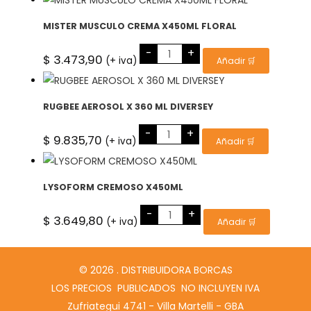
55X50
cantidad
MISTER MUSCULO CREMA X450ML FLORAL
MISTER
-
+
MUSCULO
$
3.473,90
(+ iva)
Añadir 🛒
CREMA
X450ML
FLORAL
cantidad
RUGBEE AEROSOL X 360 ML DIVERSEY
RUGBEE
-
+
AEROSOL
$
9.835,70
(+ iva)
Añadir 🛒
X
360
ML
DIVERSEY
cantidad
LYSOFORM CREMOSO X450ML
LYSOFORM
-
+
CREMOSO
$
3.649,80
(+ iva)
Añadir 🛒
X450ML
cantidad
© 2026 . DISTRIBUIDORA BORCAS
LOS PRECIOS PUBLICADOS NO INCLUYEN IVA
Zufriategui 4741 - Villa Martelli - GBA