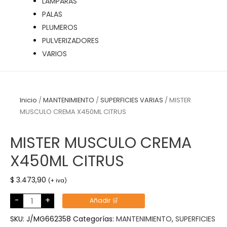
LÁMPARAS
PALAS
PLUMEROS
PULVERIZADORES
VARIOS
Inicio
/
MANTENIMIENTO
/
SUPERFICIES VARIAS
/ MISTER
MUSCULO CREMA X450ML CITRUS
MISTER MUSCULO CREMA
X450ML CITRUS
$
3.473,90
(+ iva)
MISTER
-
+
Añadir 🛒
MUSCULO
CREMA
X450ML
SKU:
J/MG662358
Categorías:
MANTENIMIENTO
,
SUPERFICIES
CITRUS