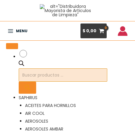
Ir
al
contenido
$
0,00
MENU
Main
Menu
Búsqueda
de
productos
SAPHIRUS
ACEITES PARA HORNILLOS
AIR COOL
AEROSOLES
AEROSOLES AMBAR