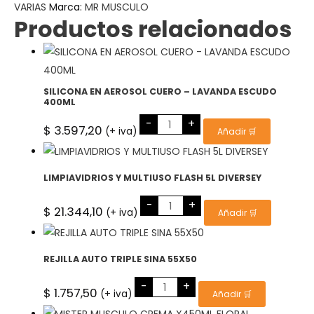
VARIAS
cantidad
Marca:
MR MUSCULO
Productos relacionados
SILICONA EN AEROSOL CUERO – LAVANDA ESCUDO
400ML
SILICONA
-
+
EN
$
3.597,20
(+ iva)
Añadir 🛒
AEROSOL
CUERO
-
LAVANDA
ESCUDO
LIMPIAVIDRIOS Y MULTIUSO FLASH 5L DIVERSEY
400ML
cantidad
LIMPIAVIDRIOS
-
+
Y
$
21.344,10
(+ iva)
Añadir 🛒
MULTIUSO
FLASH
5L
DIVERSEY
cantidad
REJILLA AUTO TRIPLE SINA 55X50
REJILLA
-
+
AUTO
$
1.757,50
(+ iva)
Añadir 🛒
TRIPLE
SINA