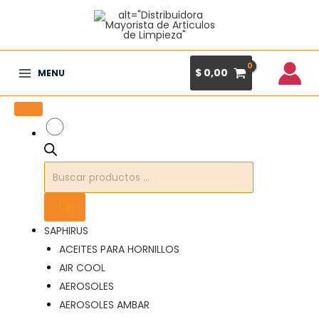
Ir
al
contenido
$
0,00
MENU
Main
Menu
Búsqueda
de
productos
SAPHIRUS
ACEITES PARA HORNILLOS
AIR COOL
AEROSOLES
AEROSOLES AMBAR