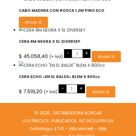
LIVIANO
2X1.25
MTS.
CABO MADERA CON ROSCA 1.2M PINO ECO
cantidad
Añadir 🛒
CERA 8M NEGRA X 5L DIVERSEY
CERA
-
+
8M
$
45.058,40
(+ iva)
Añadir 🛒
NEGRA
X
5L
DIVERSEY
cantidad
CERA ECHO «EN EL BALDE» BLEM X 800cc
CERA
-
+
ECHO
$
7.519,20
(+ iva)
Añadir 🛒
"EN
EL
BALDE"
BLEM
X
© 2026 . DISTRIBUIDORA BORCAS
800cc
cantidad
LOS PRECIOS PUBLICADOS NO INCLUYEN IVA
Zufriategui 4741 - Villa Martelli - GBA