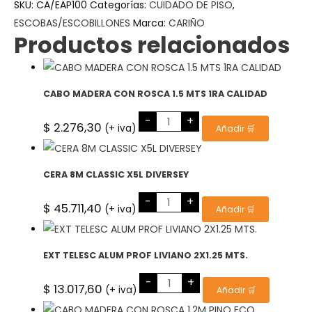
100
SKU:
CA/EAP100
Categorías:
CUIDADO DE PISO
,
cantidad
ESCOBAS/ESCOBILLONES
Marca:
CARIÑO
Productos relacionados
CABO MADERA CON ROSCA 1.5 MTS 1RA CALIDAD
CABO
-
+
MADERA
$
2.276,30
(+ iva)
Añadir 🛒
CON
ROSCA
1.5
MTS
1RA
CERA 8M CLASSIC X5L DIVERSEY
CALIDAD
cantidad
CERA
-
+
8M
$
45.711,40
(+ iva)
Añadir 🛒
CLASSIC
X5L
DIVERSEY
cantidad
EXT TELESC ALUM PROF LIVIANO 2X1.25 MTS.
EXT
-
+
TELESC
$
13.017,60
(+ iva)
Añadir 🛒
ALUM
PROF