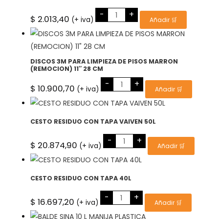
BALDE
-
+
11L
$
2.013,40
(+ iva)
Añadir 🛒
MANIJA
PLASTICA
ECOLINE
cantidad
DISCOS 3M PARA LIMPIEZA DE PISOS MARRON
(REMOCION) 11″ 28 CM
DISCOS
-
+
3M
$
10.900,70
(+ iva)
Añadir 🛒
PARA
LIMPIEZA
DE
PISOS
MARRON
CESTO RESIDUO CON TAPA VAIVEN 50L
(REMOCION)
11"
CESTO
-
+
28
RESIDUO
$
20.874,90
(+ iva)
Añadir 🛒
CM
CON
cantidad
TAPA
VAIVEN
50L
cantidad
CESTO RESIDUO CON TAPA 40L
CESTO
-
+
RESIDUO
$
16.697,20
(+ iva)
Añadir 🛒
CON
TAPA