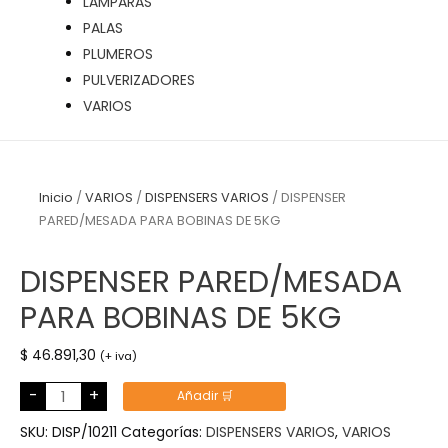
LÁMPARAS
PALAS
PLUMEROS
PULVERIZADORES
VARIOS
Inicio
/
VARIOS
/
DISPENSERS VARIOS
/ DISPENSER
PARED/MESADA PARA BOBINAS DE 5KG
DISPENSER PARED/MESADA
PARA BOBINAS DE 5KG
$
46.891,30
(+ iva)
DISPENSER
-
+
Añadir 🛒
PARED/MESADA
PARA
BOBINAS
SKU:
DISP/10211
Categorías:
DISPENSERS VARIOS
,
VARIOS
DE