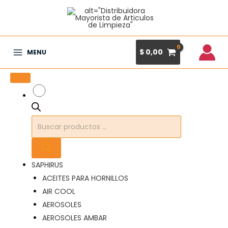
Ir
al
contenido
$
0,00
MENU
Main
Menu
Búsqueda
de
productos
SAPHIRUS
ACEITES PARA HORNILLOS
AIR COOL
AEROSOLES
AEROSOLES AMBAR