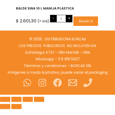
40L
cantidad
BALDE SINA 10 L MANIJA PLASTICA
BALDE
-
+
SINA
$
2.601,30
(+ iva)
Añadir 🛒
10
L
MANIJA
PLASTICA
cantidad
© 2026 . DISTRIBUIDORA BORCAS
LOS PRECIOS PUBLICADOS NO INCLUYEN IVA
Zufriategui 4741 - Villa Martelli - GBA
Whatsapp - 11 6 819 5027
Términos y condiciones - BORCAS SRL
Imágenes a modo ilustrativo, puede variar el packaging