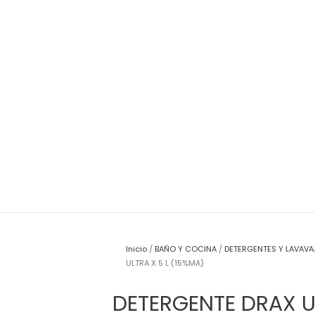
Inicio
/
BAÑO Y COCINA
/
DETERGENTES Y LAVAVA
ULTRA X 5 L (15%MA)
DETERGENTE DRAX UL