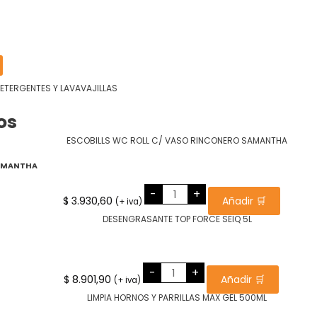
ETERGENTES Y LAVAVAJILLAS
os
SAMANTHA
ESCOBILLS
-
+
WC
$
3.930,60
Añadir 🛒
(+ iva)
ROLL
C/
VASO
RINCONERO
SAMANTHA
cantidad
DESENGRASANTE
-
+
TOP
$
8.901,90
Añadir 🛒
(+ iva)
FORCE
SEIQ
5L
cantidad