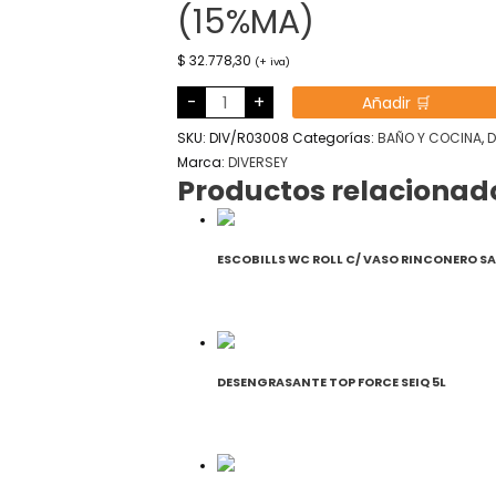
(15%MA)
$
32.778,30
(+ iva)
DETERGENTE
-
+
Añadir 🛒
DRAX
ULTRA
X
SKU:
DIV/R03008
Categorías:
BAÑO Y COCINA
,
D
5
L
Marca:
DIVERSEY
(15%MA)
Productos relacionad
cantidad
ESCOBILLS WC ROLL C/ VASO RINCONERO 
DESENGRASANTE TOP FORCE SEIQ 5L