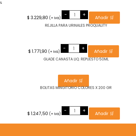
ML
LIMPIA
-
+
HORNOS
$
3.229,80
Añadir 🛒
(+ iva)
Y
PARRILLAS
MAX
GEL
500ML
cantidad
REJILLA
-
+
PARA
$
1.771,90
Añadir 🛒
(+ iva)
URINALES
PROQUALITY
cantidad
Añadir 🛒
BOLITAS
-
+
MINGITORIO
$
1.247,50
Añadir 🛒
(+ iva)
COLORES
X
200
GR
cantidad