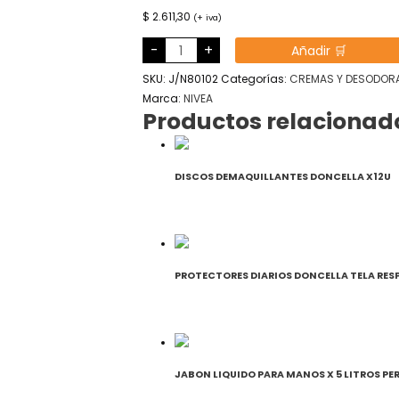
$
2.611,30
(+ iva)
CREMA
-
+
Añadir 🛒
NIVEA
LATA
60ML.
SKU:
J/N80102
Categorías:
CREMAS Y DESODOR
cantidad
Marca:
NIVEA
Productos relacionad
DISCOS DEMAQUILLANTES DONCELLA X12U
PROTECTORES DIARIOS DONCELLA TELA RESP
JABON LIQUIDO PARA MANOS X 5 LITROS PE