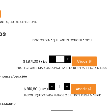
ANTES
,
CUIDADO PERSONAL
os
DISCOS
-
+
DEMAQUILLANTES
$
1.871,30
Añadir 🛒
(+ iva)
DONCELLA
X12U
cantidad
IRABLE S/DES X20U
PROTECTORES
-
+
DIARIOS
$
810,80
Añadir 🛒
(+ iva)
DONCELLA
TELA
RESPIRABLE
S/DES
X20U
RLA MABRIK
cantidad