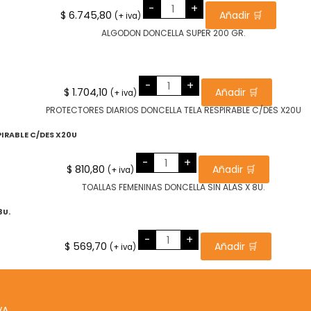
JABON
-
+
LIQUIDO
$
6.745,80
Añadir 🛒
(+ iva)
PARA
MANOS
X
5
LITROS
PERLA
MABRIK
cantidad
ALGODON
-
+
DONCELLA
$
1.704,10
Añadir 🛒
(+ iva)
SUPER
200
GR.
cantidad
IRABLE C/DES X20U
PROTECTORES
-
+
DIARIOS
$
810,80
Añadir 🛒
(+ iva)
DONCELLA
TELA
RESPIRABLE
C/DES
X20U
8U.
cantidad
TOALLAS
-
+
FEMENINAS
$
569,70
Añadir 🛒
(+ iva)
DONCELLA
SIN
ALAS
X
8U.
cantidad
VA