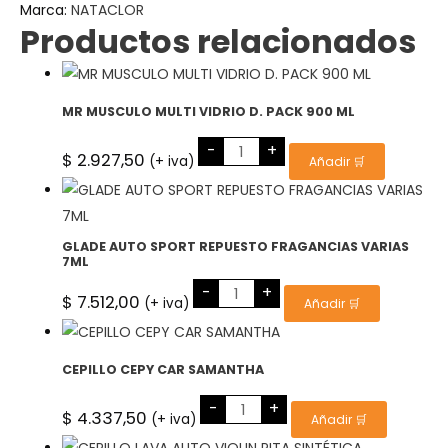
Marca:
NATACLOR
Productos relacionados
MR MUSCULO MULTI VIDRIO D. PACK 900 ML
MR
-
+
MUSCULO
$
2.927,50
(+ iva)
Añadir 🛒
MULTI
VIDRIO
D.
PACK
900
ML
GLADE AUTO SPORT REPUESTO FRAGANCIAS VARIAS
cantidad
7ML
GLADE
-
+
AUTO
$
7.512,00
(+ iva)
Añadir 🛒
SPORT
REPUESTO
FRAGANCIAS
VARIAS
7ML
CEPILLO CEPY CAR SAMANTHA
cantidad
CEPILLO
-
+
CEPY
$
4.337,50
(+ iva)
Añadir 🛒
CAR
SAMANTHA