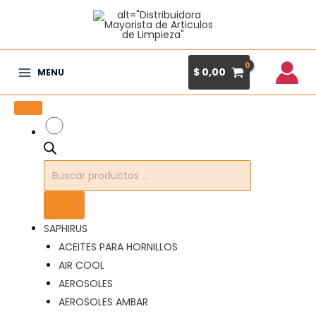
Ir
al
contenido
$
0,00
MENU
Main
Menu
Búsqueda
de
productos
SAPHIRUS
ACEITES PARA HORNILLOS
AIR COOL
AEROSOLES
AEROSOLES AMBAR