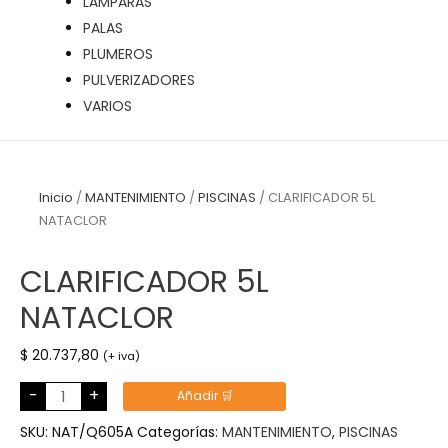
LÁMPARAS
PALAS
PLUMEROS
PULVERIZADORES
VARIOS
Inicio
/
MANTENIMIENTO
/
PISCINAS
/ CLARIFICADOR 5L
NATACLOR
CLARIFICADOR 5L
NATACLOR
$
20.737,80
(+ iva)
CLARIFICADOR
-
+
Añadir 🛒
5L
NATACLOR
cantidad
SKU:
NAT/Q605A
Categorías:
MANTENIMIENTO
,
PISCINAS