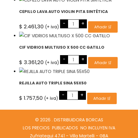
cantidad
CEPILLO LAVA AUTO VIOLIN PITA SINTÉTICA
CEPILLO
-
+
LAVA
$
2.461,30
(+ iva)
Añadir 🛒
AUTO
VIOLIN
PITA
SINTÉTICA
cantidad
CIF VIDRIOS MULTIUSO X 500 CC GATILLO
CIF
-
+
VIDRIOS
$
3.361,20
(+ iva)
Añadir 🛒
MULTIUSO
X
500
CC
GATILLO
REJILLA AUTO TRIPLE SINA 55X50
cantidad
REJILLA
-
+
AUTO
$
1.757,50
(+ iva)
Añadir 🛒
TRIPLE
SINA
55X50
cantidad
© 2026 . DISTRIBUIDORA BORCAS
LOS PRECIOS PUBLICADOS NO INCLUYEN IVA
Zufriategui 4741 - Villa Martelli - GBA