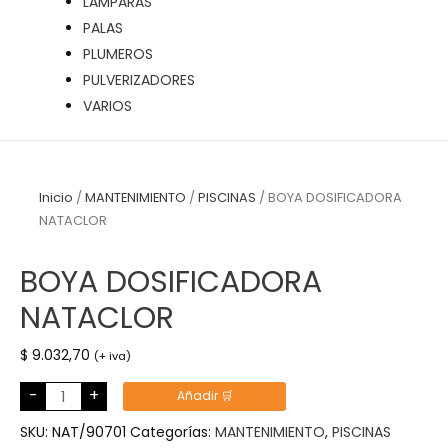
LÁMPARAS
PALAS
PLUMEROS
PULVERIZADORES
VARIOS
Inicio
/
MANTENIMIENTO
/
PISCINAS
/ BOYA DOSIFICADORA
NATACLOR
BOYA DOSIFICADORA
NATACLOR
$
9.032,70
(+ iva)
BOYA
-
+
Añadir 🛒
DOSIFICADORA
NATACLOR
cantidad
SKU:
NAT/90701
Categorías:
MANTENIMIENTO
,
PISCINAS