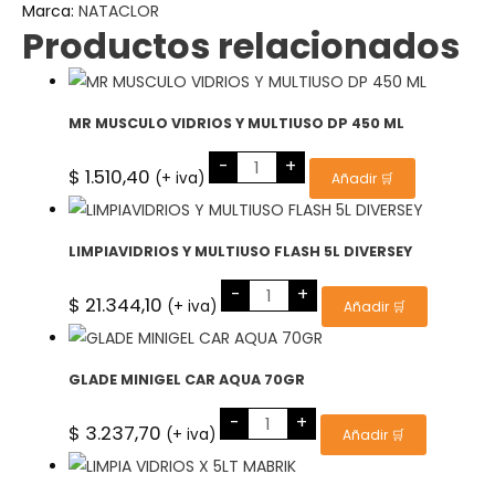
Marca:
NATACLOR
Productos relacionados
MR MUSCULO VIDRIOS Y MULTIUSO DP 450 ML
MR
-
+
MUSCULO
$
1.510,40
(+ iva)
Añadir 🛒
VIDRIOS
Y
MULTIUSO
DP
450
LIMPIAVIDRIOS Y MULTIUSO FLASH 5L DIVERSEY
ML
cantidad
LIMPIAVIDRIOS
-
+
Y
$
21.344,10
(+ iva)
Añadir 🛒
MULTIUSO
FLASH
5L
DIVERSEY
cantidad
GLADE MINIGEL CAR AQUA 70GR
GLADE
-
+
MINIGEL
$
3.237,70
(+ iva)
Añadir 🛒
CAR
AQUA
70GR
cantidad