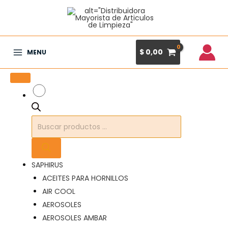
Ir
al
contenido
$
0,00
MENU
Main
Menu
Búsqueda
de
productos
SAPHIRUS
ACEITES PARA HORNILLOS
AIR COOL
AEROSOLES
AEROSOLES AMBAR