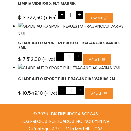
LIMPIA VIDRIOS X 5LT MABRIK
LIMPIA
-
+
VIDRIOS
$
3.722,50
(+ iva)
Añadir 🛒
X
5LT
MABRIK
cantidad
GLADE AUTO SPORT REPUESTO FRAGANCIAS VARIAS
7ML
GLADE
-
+
AUTO
$
7.512,00
(+ iva)
Añadir 🛒
SPORT
REPUESTO
FRAGANCIAS
VARIAS
7ML
GLADE AUTO SPORT FULL FRAGANCIAS VARIAS 7ML
cantidad
GLADE
-
+
AUTO
$
10.549,10
(+ iva)
Añadir 🛒
SPORT
FULL
FRAGANCIAS
VARIAS
7ML
© 2026 . DISTRIBUIDORA BORCAS
cantidad
LOS PRECIOS PUBLICADOS NO INCLUYEN IVA
Zufriategui 4741 - Villa Martelli - GBA