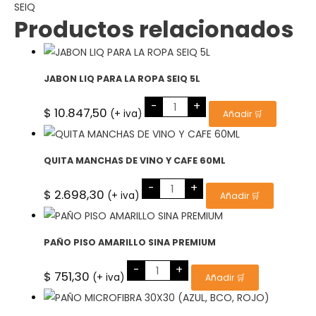
SEIQ
SEIQ
5L
Productos relacionados
cantidad
JABON LIQ PARA LA ROPA SEIQ 5L
JABON
-
+
LIQ
$
10.847,50
(+ iva)
Añadir 🛒
PARA
LA
ROPA
SEIQ
5L
QUITA MANCHAS DE VINO Y CAFE 60ML
cantidad
QUITA
-
+
MANCHAS
$
2.698,30
(+ iva)
Añadir 🛒
DE
VINO
Y
CAFE
60ML
PAÑO PISO AMARILLO SINA PREMIUM
cantidad
PAÑO
-
+
PISO
$
751,30
(+ iva)
Añadir 🛒
AMARILLO
SINA
PREMIUM
cantidad