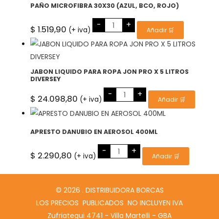
PAÑO MICROFIBRA 30X30 (AZUL, BCO, ROJO)
PAÑO
-
+
MICROFIBRA
$
1.519,90
(+ iva)
Añadir 🛒
30X30
(AZUL,
BCO,
ROJO)
cantidad
JABON LIQUIDO PARA ROPA JON PRO X 5 LITROS
DIVERSEY
JABON
-
+
LIQUIDO
$
24.098,80
(+ iva)
Añadir 🛒
PARA
ROPA
JON
PRO
X
APRESTO DANUBIO EN AEROSOL 400ML
5
LITROS
APRESTO
-
+
DIVERSEY
DANUBIO
$
2.290,80
(+ iva)
Añadir 🛒
cantidad
EN
AEROSOL
400ML
cantidad
© 2026 . DISTRIBUIDORA BORCAS
LOS PRECIOS PUBLICADOS NO INCLUYEN IVA
Zufriategui 4741 - Villa Martelli - GBA