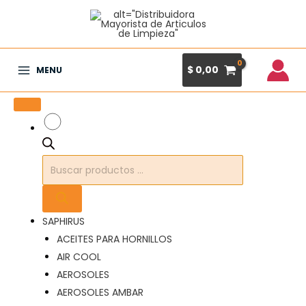
Ir
al
contenido
$
0,00
MENU
Main
Menu
Búsqueda
de
productos
SAPHIRUS
ACEITES PARA HORNILLOS
AIR COOL
AEROSOLES
AEROSOLES AMBAR