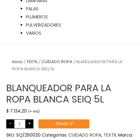
LÁMPARAS
PALAS
PLUMEROS
PULVERIZADORES
VARIOS
Inicio
/
TEXTIL
/
CUIDADO ROPA
/ BLANQUEADOR PARA LA
ROPA BLANCA SEIQ 5L
BLANQUEADOR PARA LA
ROPA BLANCA SEIQ 5L
$
7.134,20
(+ iva)
BLANQUEADOR
-
+
Añadir 🛒
PARA
LA
ROPA
SKU:
SQ/250020
Categorías:
CUIDADO ROPA
,
TEXTIL
Marca:
BLANCA