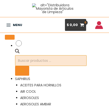
Ir
al
contenido
$
0,00
MENU
Main
Menu
Búsqueda
de
productos
SAPHIRUS
ACEITES PARA HORNILLOS
AIR COOL
AEROSOLES
AEROSOLES AMBAR