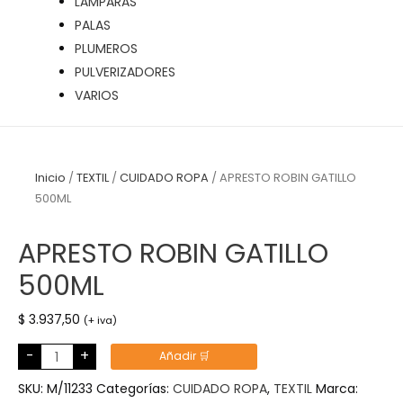
LÁMPARAS
PALAS
PLUMEROS
PULVERIZADORES
VARIOS
Inicio
/
TEXTIL
/
CUIDADO ROPA
/ APRESTO ROBIN GATILLO
500ML
APRESTO ROBIN GATILLO
500ML
$
3.937,50
(+ iva)
APRESTO
-
+
Añadir 🛒
ROBIN
GATILLO
500ML
SKU:
M/11233
Categorías:
CUIDADO ROPA
,
TEXTIL
Marca:
cantidad