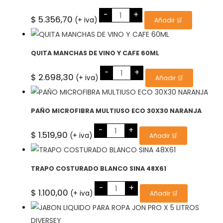
LAVAZAPATILLAS
-
+
X
$
5.356,70
(+ iva)
Añadir 🛒
500ML
cantidad
QUITA MANCHAS DE VINO Y CAFE 60ML
QUITA
-
+
MANCHAS
$
2.698,30
(+ iva)
Añadir 🛒
DE
VINO
Y
CAFE
60ML
PAÑO MICROFIBRA MULTIUSO ECO 30X30 NARANJA
cantidad
PAÑO
-
+
MICROFIBRA
$
1.519,90
(+ iva)
Añadir 🛒
MULTIUSO
ECO
30X30
NARANJA
cantidad
TRAPO COSTURADO BLANCO SINA 48X61
TRAPO
-
+
COSTURADO
$
1.100,00
(+ iva)
Añadir 🛒
BLANCO
SINA
48X61
cantidad